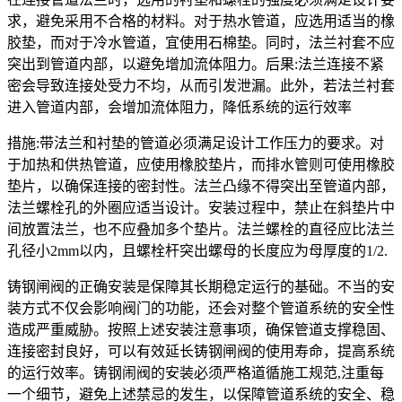
求，避免采用不合格的材料。对于热水管道，应选用适当的橡
胶垫，而对于冷水管道，宜使用石棉垫。同时，法兰衬套不应
突出到管道内部，以避免增加流体阻力。后果:法兰连接不紧
密会导致连接处受力不均，从而引发泄漏。此外，若法兰衬套
进入管道内部，会增加流体阻力，降低系统的运行效率
措施:带法兰和衬垫的管道必须满足设计工作压力的要求。对
于加热和供热管道，应使用橡胶垫片，而排水管则可使用橡胶
垫片，以确保连接的密封性。法兰凸缘不得突出至管道内部，
法兰螺栓孔的外圈应适当设计。安装过程中，禁止在斜垫片中
间放置法兰，也不应叠加多个垫片。法兰螺栓的直径应比法兰
孔径小2mm以内，且螺栓杆突出螺母的长度应为母厚度的1/2.
铸钢闸阀的正确安装是保障其长期稳定运行的基础。不当的安
装方式不仅会影响阀门的功能，还会对整个管道系统的安全性
造成严重威胁。按照上述安装注意事项，确保管道支撑稳固、
连接密封良好，可以有效延长铸钢闸阀的使用寿命，提高系统
的运行效率。铸钢闹阀的安装必须严格道循施工规范,注重每
一个细节，避免上述禁忌的发生，以保障管道系统的安全、稳